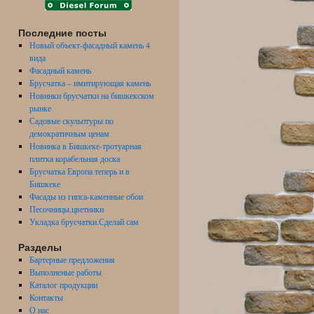
Последние посты
Новый объект-фасадный камень 4
вида
Фасадный камень
Брусчатка – имитирующая камень
Новинки брусчатки на бишкекском
рынке
Садовые скульптуры по
демократичным ценам
Новинка в Бишкеке-тротуарная
плитка корабельная доска
Брусчатка Европа теперь и в
Бишкеке
Фасады из гипса-каменные обои
Песочницы,цветники
Укладка брусчатки.Сделай сам
Разделы
Бартерные предложения
Выполненые работы
Каталог продукции
Контакты
О нас