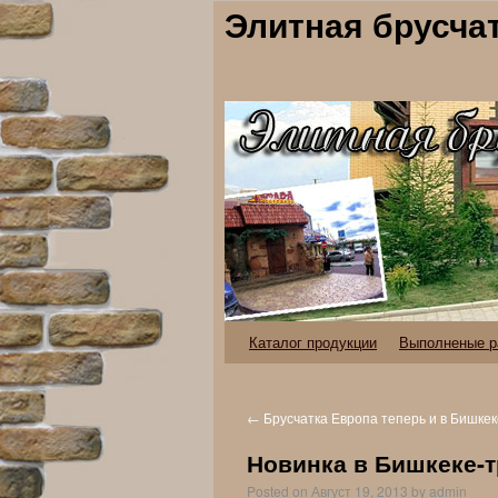
Элитная брусча
Каталог продукции
Выполненые р
←
Брусчатка Европа теперь и в Бишкек
Новинка в Бишкеке-т
Posted on
Август 19, 2013
by
admin