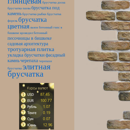
глянцевая
брусчатка доска
брусчатка под
брусчатка пазлы
камень
брусчатка рыбки
брусчатка
брусчатка
форель
цветная
вазон бетонный
гипс в
бишкеке
крокодил бетонный
песочницы в бишкеке
садовая архитектура
тротуарная плитка
укладка брусчатки
фасадный
камнь
черепаха
черепахи
элитная
брусчатка
брусчатка