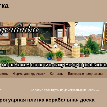
тка
аботы
Формы для брусчатки
Контакты
Бартерные предложения
е
Садовые скульптуры по демократичным ценам
→
ротуарная плитка корабельная доска