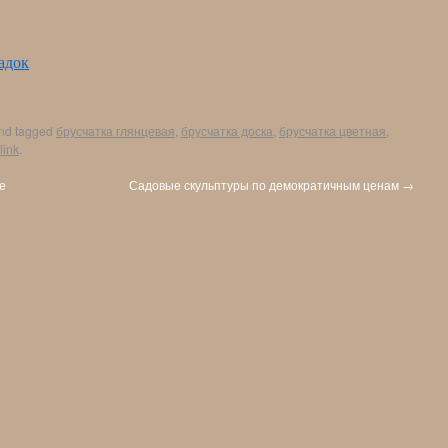
адок
nd tagged
брусчатка глянцевая
,
брусчатка доска
,
брусчатка цветная
,
link
.
е
Садовые скульптуры по демократичным ценам
→