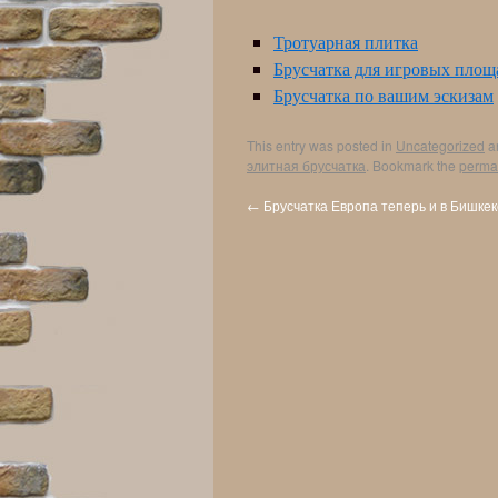
Тротуарная плитка
Брусчатка для игровых площ
Брусчатка по вашим эскизам
This entry was posted in
Uncategorized
a
элитная брусчатка
. Bookmark the
perma
←
Брусчатка Европа теперь и в Бишкек