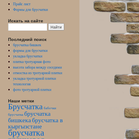
Прайс лист
Формы для брусчатки
Искать на сайте
Последний поиск
брусчатка бишкек
формы для брусчатки
укладка брусчатки
плитка тротуарная фото
высота забора между соседями
отмостка из тротуарной плитки
укладка тротуарной плитки
технология
фото тротуарной плитки
Наши метки
Брусчатка
бабочки
брусчатка
брусчатка
бишкека
брусчатка в
кыргызстане
брусчатка