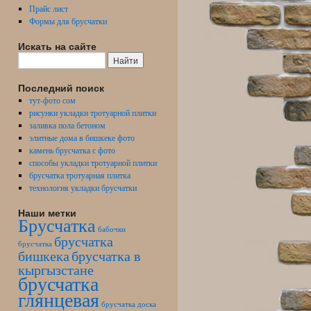
Прайс лист
Формы для брусчатки
Искать на сайте
Последний поиск
тут-фото сом
рисунки укладки тротуарной плитки
заливка пола бетоном
элитные дома в бишкеке фото
камень брусчатка с фото
способы укладки тротуарной плитки
брусчатка тротуарная плитка
технология укладки брусчатки
Наши метки
Брусчатка
бабочки
брусчатка
брусчатка
бишкека
брусчатка в
кыргызстане
брусчатка
глянцевая
брусчатка доска