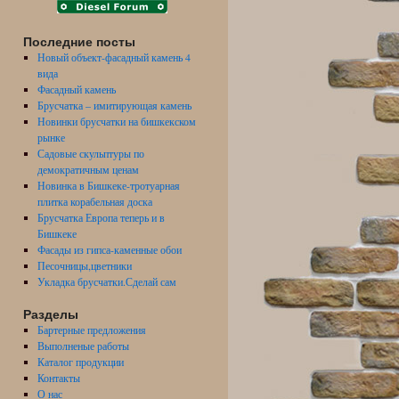
Последние посты
Новый объект-фасадный камень 4
вида
Фасадный камень
Брусчатка – имитирующая камень
Новинки брусчатки на бишкекском
рынке
Садовые скульптуры по
демократичным ценам
Новинка в Бишкеке-тротуарная
плитка корабельная доска
Брусчатка Европа теперь и в
Бишкеке
Фасады из гипса-каменные обои
Песочницы,цветники
Укладка брусчатки.Сделай сам
Разделы
Бартерные предложения
Выполненые работы
Каталог продукции
Контакты
О нас