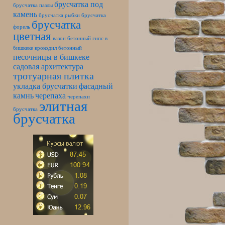
брусчатка под
брусчатка пазлы
камень
брусчатка рыбки
брусчатка
брусчатка
форель
цветная
вазон бетонный
гипс в
бишкеке
крокодил бетонный
песочницы в бишкеке
садовая архитектура
тротуарная плитка
укладка брусчатки
фасадный
камнь
черепаха
черепахи
элитная
брусчатка
брусчатка