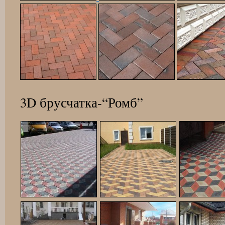
3D брусчатка-“Ромб”