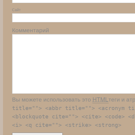
Сайт
Комментарий
Вы можете использовать это
HTML
теги и ат
title=""> <abbr title=""> <acronym ti
<blockquote cite=""> <cite> <code> <d
<i> <q cite=""> <strike> <strong>